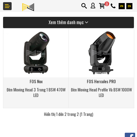
0
Xem thêm danh mục
Giới thiệu
Thương hiệu
FOS Nox
FOS Hercules PRO
Ứng dụng
Đèn Moving Head 3 Trong 1 BSW 470W
Đèn Moving Head Profile Và BSW 1000W
LED
LED
Tin tức
Liên hệ
Hiển thị 1 đến 2 trong 2 (1 Trang)
Khuyến mãi