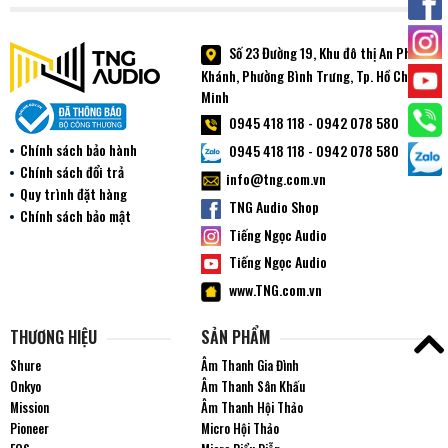
Số 23 Đường 19, Khu đô thị An Phú An
Khánh, Phường
Bình Trưng
, Tp. Hồ Chí
Minh
0945 418 118 - 0942 078 580
Chính sách bảo hành
0945 418 118 - 0942 078 580
Chính sách đổi trả
info@tng.com.vn
Quy trình đặt hàng
TNG Audio Shop
Chính sách bảo mật
Tiếng Ngọc Audio
Tiếng Ngọc Audio
www.TNG.com.vn
THƯƠNG HIỆU
SẢN PHẨM
Shure
Âm Thanh Gia Đình
Onkyo
Âm Thanh Sân Khấu
Mission
Âm Thanh Hội Thảo
Pioneer
Micro Hội Thảo