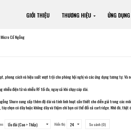
GIỚI THIỆU
THƯƠNG HIỆU
ỨNG DỤN
Micro Cổ Ngỗng
ạt, phong cách và hiệu suất vượt trội cho phòng hội nghị và các ứng dụng tương tự. Và 
nhiễu điện từ và nhiễu RF tối đa, ngay cả khi chạy cáp dài.
ngỗng Shure cung cấp thêm độ dài và tính linh hoạt cần thiết cho diễn giả trong các m
n, tùy chọn có dây hoặc không dây và thậm chí bạn có thể đổi cả cartridge. Nhờ đó, thậ
eo:
Hiển thị:
So sánh (0)