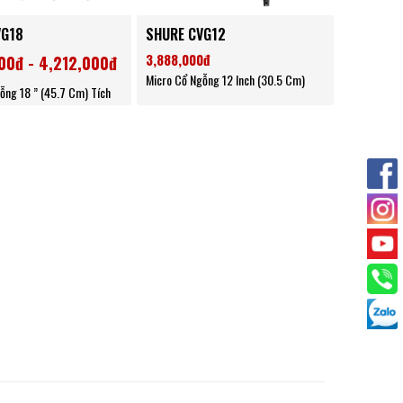
VG18
SHURE CVG12
3,888,000đ
00đ - 4,212,000đ
Micro Cổ Ngỗng 12 Inch (30.5 Cm)
ỗng 18 ” (45.7 Cm) Tích
p