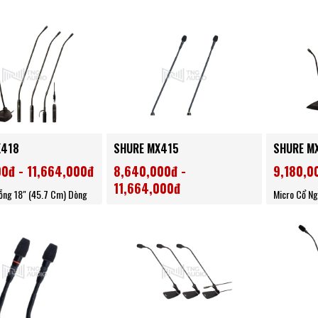
X418
SHURE MX415
SHURE M
00đ - 11,664,000đ
8,640,000đ -
9,180,0
11,664,000đ
ỗng 18" (45.7 Cm) Dòng
Micro Cổ Ng
Microflex
Micro Cổ Ngỗng 15 Inch Dòng
Microflex