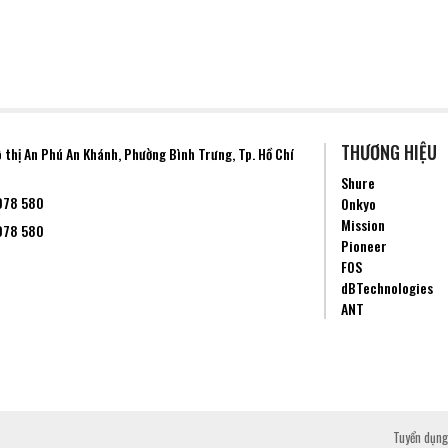
THƯƠNG HIỆU
ô thị An Phú An Khánh, Phường
Bình Trưng
, Tp. Hồ Chí
Shure
078 580
Onkyo
Mission
078 580
Pioneer
FOS
dBTechnologies
ANT
Tuyển dụng