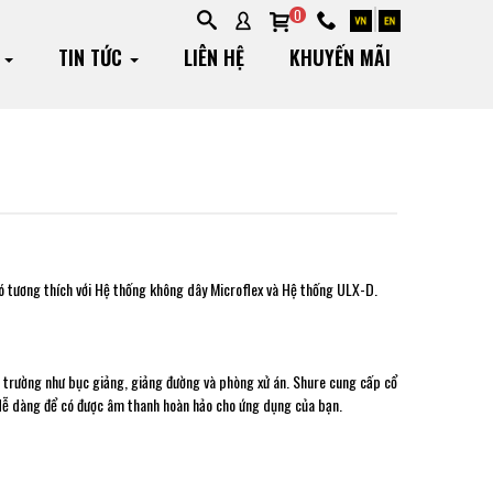
0
G
TIN TỨC
LIÊN HỆ
KHUYẾN MÃI
nó tương thích với Hệ thống không dây Microflex và Hệ thống ULX-D.
ôi trường như bục giảng, giảng đường và phòng xử án. Shure cung cấp cổ
t dễ dàng để có được âm thanh hoàn hảo cho ứng dụng của bạn.