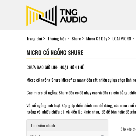
Trang chủ
Thương hiệu
Shure
Micro Có Dây
LOẠI MICRO
MICRO CỔ NGỖNG SHURE
CHƯA BAO GIỜ LINH HOẠT HƠN THẾ
Micro cổ ngỗng Shure Microflex mang đến rất nhiều sự lựa chọn linh ho
Các micro cổ ngỗng Shure đều có độ nhạy cao và đầu ra cân bằng, chống 
Với cổ ngỗng linh hoạt kép giúp điều chỉnh mic dễ dàng, các micro cổ 
ngỗng với nhiều chiều dài và kiểu lắp khác nhau, đế để bàn hoặc đế gắ
Tìm kiếm nhanh
Sắp xếp th