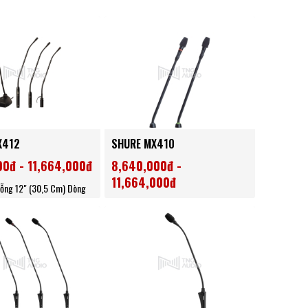
X412
SHURE MX410
00đ - 11,664,000đ
8,640,000đ -
11,664,000đ
ỗng 12" (30,5 Cm) Dòng
Micro Cổ Ngỗng 10 Inch Dòng
Microflex