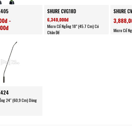
X405
SHURE CVG18D
SHURE C
6,340,000đ
00đ -
3,888,0
Micro Cổ Ngỗng 18” (45.7 Cm) Có
000đ
Micro Cổ Ng
Chân Đế
Hợp Pream
ỗng Dòng Microflex 5 Inch
X424
ỗng 24" (60,9 Cm) Dòng