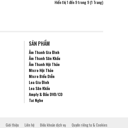
Hiển thị 1 đến 9 trong 9 (1 Trang)
SẢN PHẨM
Âm Thanh Gia Đình
Âm Thanh Sân Khấu
Âm Thanh Hội Thảo
Micro Hội Thảo
Micro Biểu Diễn
Loa Gia Đình
Loa Sân Khấu
Amply & Đầu DVD/CD
Tai Nghe
Giới thiệu
Liên hệ
Điều khoản dịch vụ
Quyền riêng tư & Cookies