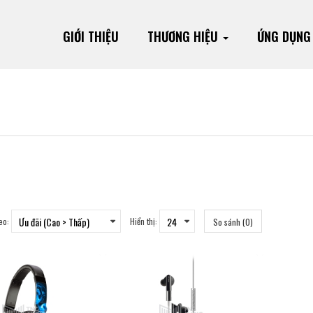
GIỚI THIỆU
THƯƠNG HIỆU
ỨNG DỤN
eo:
Hiển thị:
So sánh (0)