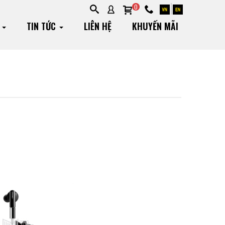
0
G
TIN TỨC
LIÊN HỆ
KHUYẾN MÃI