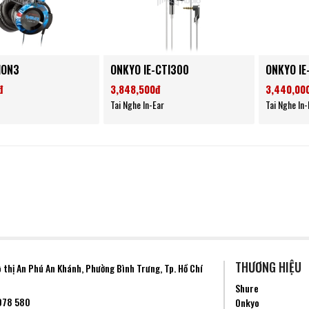
HON3
ONKYO IE-CTI300
ONKYO IE
đ
3,848,500đ
3,440,00
Tai Nghe In-Ear
Tai Nghe In-
THƯƠNG HIỆU
ô thị An Phú An Khánh, Phường
Bình Trưng
, Tp. Hồ Chí
Shure
078 580
Onkyo