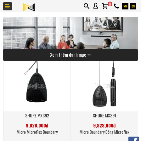
0
Xem thêm danh mục
Giới thiệu
Thương hiệu
Ứng dụng
Tin tức
Liên hệ
SHURE MX392
SHURE MX391
Khuyến mãi
9,828,000đ
9,828,000đ
Micro Microflex Boundary
Micro Boundary Dòng Microflex