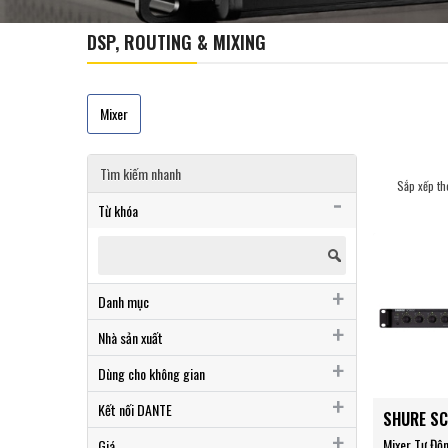
DSP, ROUTING & MIXING
Mixer
Tìm kiếm nhanh
Sắp xếp th
Từ khóa
Danh mục
MIXER
Nhà sản xuất
Shure
Dùng cho không gian
Phòng họp
Kết nối DANTE
SHURE S
Phòng hội nghị
Có
Mixer Tự Độn
Giá