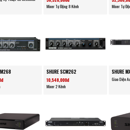
Mixer Tự Động 8 Kênh
Mixer Tự Độ
CM268
SHURE SCM262
SHURE M
Giao Diện A
0đ
10,548,000đ
h
Mixer 2 Kênh