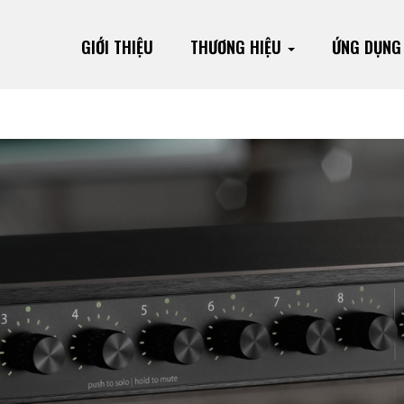
GIỚI THIỆU
THƯƠNG HIỆU
ỨNG DỤN