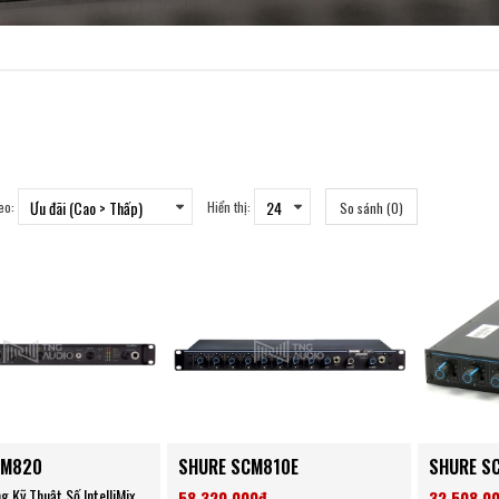
eo:
Hiển thị:
So sánh (0)
CM820
SHURE SCM810E
SHURE S
g Kỹ Thuật Số IntelliMix
58,320,000đ
32,508,0