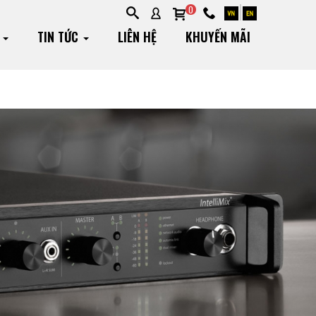
0
G
TIN TỨC
LIÊN HỆ
KHUYẾN MÃI