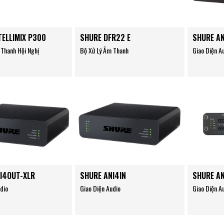
TELLIMIX P300
SHURE DFR22 E
SHURE A
 Thanh Hội Nghị
Bộ Xử Lý Âm Thanh
Giao Diện A
I4OUT-XLR
SHURE ANI4IN
SHURE A
dio
Giao Diện Audio
Giao Diện A