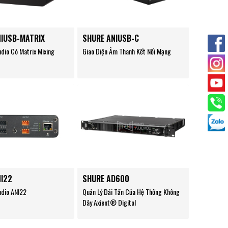
NIUSB-MATRIX
SHURE ANIUSB-C
udio Có Matrix Mixing
Giao Diện Âm Thanh Kết Nối Mạng
NI22
SHURE AD600
udio ANI22
Quản Lý Dải Tần Của Hệ Thống Không
Dây Axient® Digital