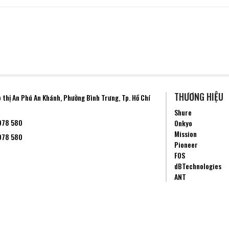
THƯƠNG HIỆU
ô thị An Phú An Khánh, Phường
Bình Trưng
, Tp. Hồ Chí
Shure
078 580
Onkyo
Mission
078 580
Pioneer
FOS
dBTechnologies
ANT