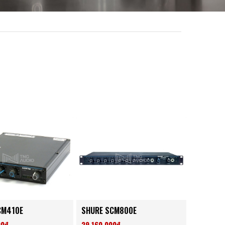
CM410E
SHURE SCM800E
00đ
29,160,000đ