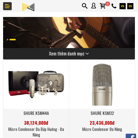
0
Xem thêm danh mục
Giới thiệu
Thương hiệu
Ứng dụng
Tin tức
Liên hệ
SHURE KSM44A
SHURE KSM32
Khuyến mãi
38,124,000đ
23,436,000đ
Micro Condenser Đa Búp Hướng - Đa
Micro Condenser Đa Năng
Năng