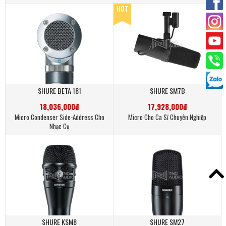
HOT
SHURE BETA 181
SHURE SM7B
18,036,000đ
17,928,000đ
Micro Condenser Side-Address Cho
Micro Cho Ca Sĩ Chuyên Nghiệp
Nhạc Cụ
SHURE KSM8
SHURE SM27