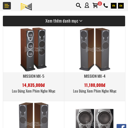
0
Xem thêm danh mục
Giới thiệu
Thương hiệu
MISSION MX-5
MISSION MX-4
Ứng dụng
14,835,000đ
11,180,000đ
Tin tức
Loa Đứng Xem Phim Nghe Nhạc
Loa Đứng Xem Phim Nghe Nhạc
Liên hệ
Khuyến mãi