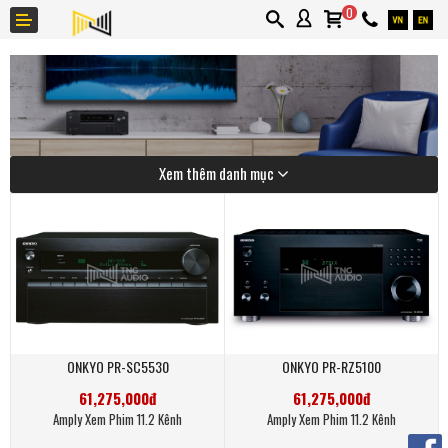
0
Xem thêm danh mục
Giới thiệu
Thương hiệu
Ứng dụng
Tin tức
Liên hệ
ONKYO PR-SC5530
ONKYO PR-RZ5100
Khuyến mãi
61,275,000đ
61,275,000đ
Amply Xem Phim 11.2 Kênh
Amply Xem Phim 11.2 Kênh