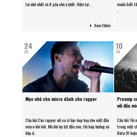
tai nhỏ nhất và ít gây chú ý nhất. Hiện tại ..
muốn biết tô
..
Xem thêm
24
10
05
04
Mẹo nhỏ cho micro dành cho rapper
Preamp củ
với đầu m
Câu hỏi Các rapper với ca sĩ hip-hop hay che mất đầu
Câu hỏi Tôi
micro khi hát. Mà khi họ bịt đầu mic, thì búp hướng và
trong một c
đáp ứ..
Beta 91 hoặc