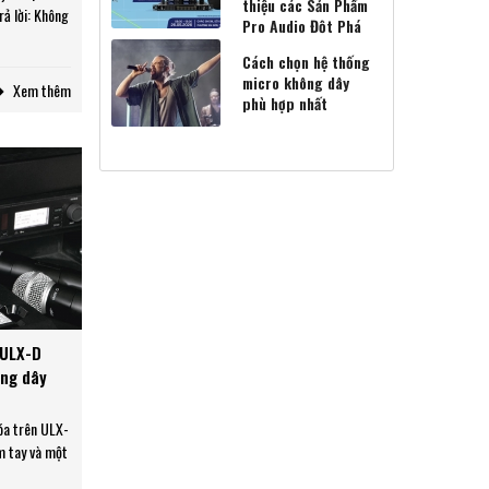
hướng và Tần số
thiệu các Sản Phẩm
ả lời: Không
ứng
Pro Audio Đột Phá
Mới Của Shure
dùng búp hướng
Cách chọn hệ thống
của các micro
micro không dây
Xem thêm
búp hướng KSM9
phù hợp nhất
SM9HS?
 ULX-D
ông dây
óa trên ULX-
m tay và một