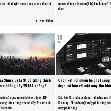
Búp 
i có thể chuyển sang dùng micro đeo tai
micro không dây với một bộ thu không? Tr
đáp 
được ..
Vị trí đặt micro thu
Nên 
âm trống kick/ bass
nào 
Xem thêm
hai 
và K
10
04
a Shure Beta 91 có tương thích
Cách kết nối nhiều bộ phát sóng
icro không dây WL184 không?
được mã hóa với một máy thu kh
 muốn sử dụng micro không dây WL184
Câu hỏi Tôi muốn sử dụng tính năng mã h
hương trình dùng mic có dây. Preamp từ
D nhưng tôi muốn một máy phát sóng cầ
 Beta 98..
máy phát sóng ..