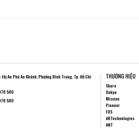
THƯƠNG HIỆU
ô thị An Phú An Khánh, Phường
Bình Trưng
, Tp. Hồ Chí
Shure
078 580
Onkyo
Mission
078 580
Pioneer
FOS
dBTechnologies
ANT