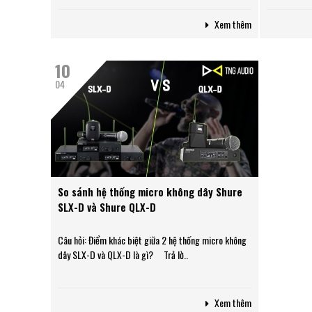
Xem thêm
10
04
So sánh hệ thống micro không dây Shure
SLX-D và Shure QLX-D
Câu hỏi: Điểm khác biệt giữa 2 hệ thống micro không
dây SLX-D và QLX-D là gì? Trả lờ..
Xem thêm