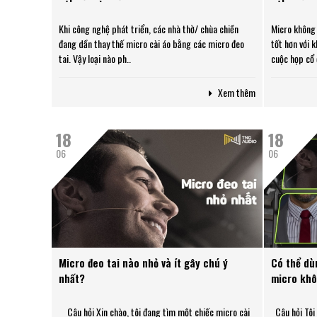
Khi công nghệ phát triển, các nhà thờ/ chùa chiền
Micro không 
đang dần thay thế micro cài áo bằng các micro đeo
tốt hơn với 
tai. Vậy loại nào ph..
cuộc họp cổ 
Xem thêm
18
18
06
06
Micro đeo tai nào nhỏ và ít gây chú ý
Có thể dù
nhất?
micro khô
Câu hỏi Xin chào, tôi đang tìm một chiếc micro cài
Câu hỏi Tôi 