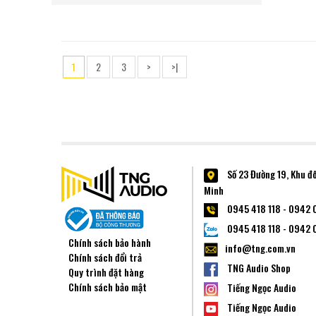
1
2
3
>
>|
Số 23 Đường 19, Khu đ
Minh
0945 418 118 - 0942 
0945 418 118 - 0942 
Chính sách bảo hành
info@tng.com.vn
Chính sách đổi trả
TNG Audio Shop
Quy trình đặt hàng
Chính sách bảo mật
Tiếng Ngọc Audio
Tiếng Ngọc Audio