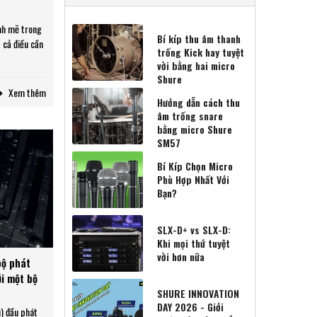
ạnh mẽ trong
hể dùng micro
Bí kíp thu âm thanh
t cả điều cần
ai với hệ thống
trống Kick hay tuyệt
o không dây cài
vời bằng hai micro
hông?
Shure
Xem thêm
 đeo tai nào
Hướng dẫn cách thu
à ít gây chú ý
âm trống snare
?
bằng micro Shure
SM57
g dẫn toàn diện
Bí Kíp Chọn Micro
ách chọn micro
Phù Hợp Nhất Với
ai tốt nhất
Bạn?
n Phantom là
SLX-D+ vs SLX-D:
ại sao cần dùng
Khi mọi thứ tuyệt
vời hơn nữa
bộ phát
i một bộ
thức cơ bản về
SHURE INNOVATION
o: Transducers,
DAY 2026 - Giới
u) đầu phát