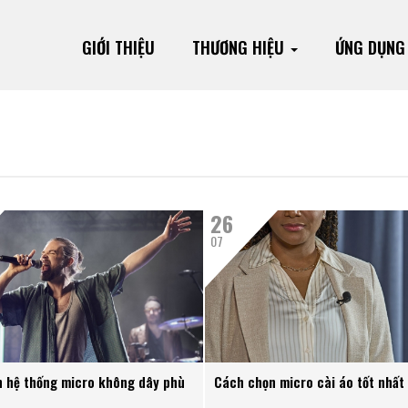
GIỚI THIỆU
THƯƠNG HIỆU
ỨNG DỤN
26
07
 hệ thống micro không dây phù
Cách chọn micro cài áo tốt nhất