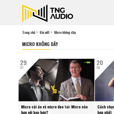
Trang chủ
Bài viết
Micro không dây
MICRO KHÔNG DÂY
29
20
07
06
Micro cài áo và micro đeo tai: Micro nào
Cách chọn
hợp với bạn hơn?
hợp nhất