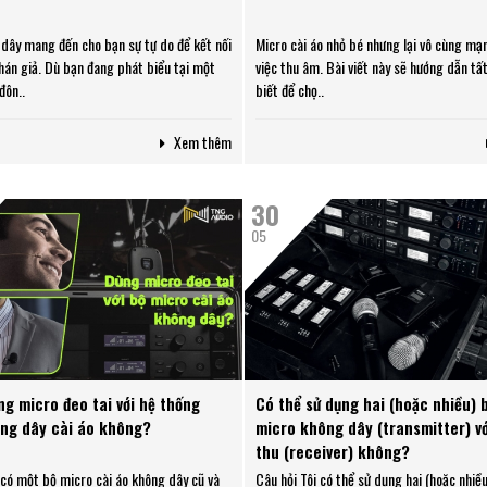
dây mang đến cho bạn sự tự do để kết nối
Micro cài áo nhỏ bé nhưng lại vô cùng m
5 điều bạn cần biết
Có t
khán giả. Dù bạn đang phát biểu tại một
việc thu âm. Bài viết này sẽ hướng dẫn tấ
khi chọn micro chơi
đeo t
đôn..
biết để chọ..
game
micr
áo k
Xem thêm
Micro cổng USB: Kết
Micro
hợp sự tiện lợi và
nhỏ v
âm thanh chất lượng
nhất
30
05
Bí kíp chọn micro
Hướn
phù hợp nhất dành
về c
cho người sáng tạo
đeo t
nội dung
Micro cài áo và
Nguồ
micro đeo tai: Micro
gì? T
nào hợp với bạn
nó?
ng micro đeo tai với hệ thống
Có thể sử dụng hai (hoặc nhiều) 
hơn?
ng dây cài áo không?
micro không dây (transmitter) vớ
Cách chọn micro để
Kiến 
thu (receiver) không?
làm podcast
micr
có một bộ micro cài áo không dây cũ và
Câu hỏi Tôi có thể sử dụng hai (hoặc nhiề