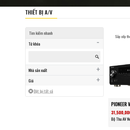
THIẾT BỊ A/V
Tìm kiếm nhanh
Sắp xếp th
Từ khóa
Nhà sản xuất
Pioneer
Giá
Từ 25 đến 50 triệu
PIONEER 
31,500,00
Bộ Thu AV N