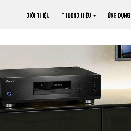
GIỚI THIỆU
THƯƠNG HIỆU
ỨNG DỤN