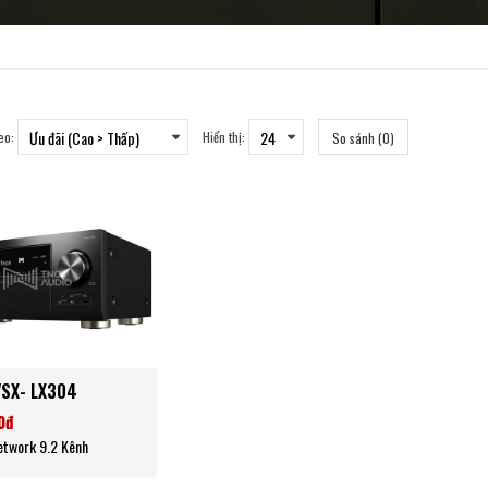
eo:
Hiển thị:
So sánh (0)
VSX- LX304
0đ
etwork 9.2 Kênh