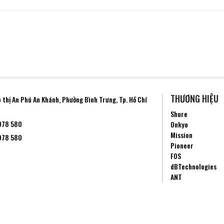
THƯƠNG HIỆU
ô thị An Phú An Khánh, Phường
Bình Trưng
, Tp. Hồ Chí
Shure
078 580
Onkyo
Mission
078 580
Pioneer
FOS
dBTechnologies
ANT