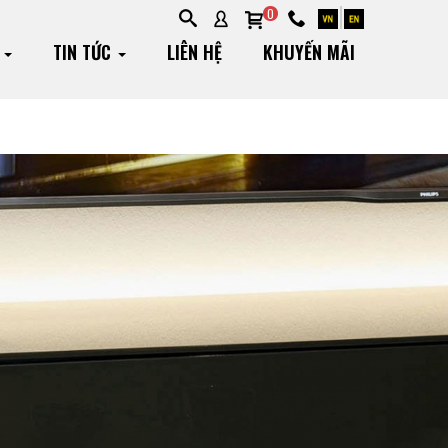
0
G
TIN TỨC
LIÊN HỆ
KHUYẾN MÃI