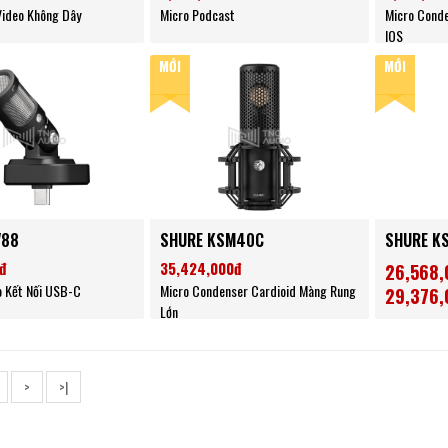
Video Không Dây
Micro Podcast
Micro Conde
IOS
MỚI
MỚI
V88
SHURE KSM40C
SHURE K
đ
35,424,000đ
26,568,
o Kết Nối USB-C
Micro Condenser Cardioid Màng Rung
29,376,
Lớn
Micro Cond
>
>|