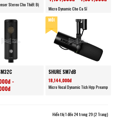
nser Stereo Cho Thiết Bị
Micro Dynamic Cho Ca Sĩ
MỚI
SM32C
SHURE SM7dB
18,144,000đ
000đ -
Micro Vocal Dynamic Tích Hợp Preamp
000đ
enser Đa Năng
Hiển thị 1 đến 24 trong 29 (2 Trang)