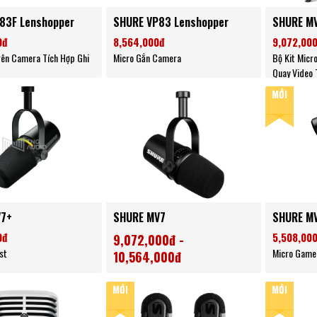
83F Lenshopper
SHURE VP83 Lenshopper
SHURE MV
0đ
8,564,000đ
9,072,00
rên Camera Tích Hợp Ghi
Micro Gắn Camera
Bộ Kit Micr
Quay Video 
MỚI
V7+
SHURE MV7
SHURE M
0đ
5,508,00
9,072,000đ -
st
Micro Game
10,564,000đ
Micro Podcast
MỚI
MỚI