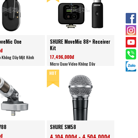
veMic One
SHURE MoveMic 88+ Receiver
Kit
0đ
17,496,000đ
o Không Dây Một Kênh
Micro Quay Video Không Dây
HOT
V88
SHURE SM58
0đ
4,104,000đ - 4,504,000đ