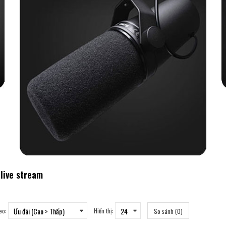
live stream
eo:
Hiển thị:
So sánh (0)