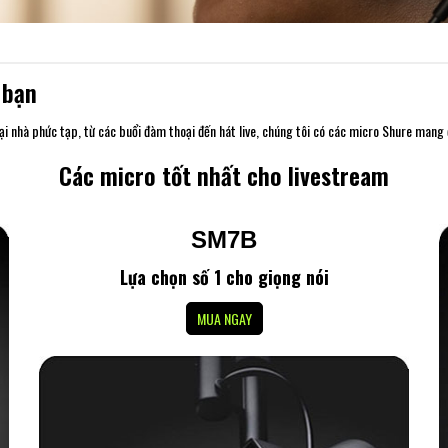
 bạn
i nhà phức tạp, từ các buổi đàm thoại đến hát live, chúng tôi có các micro Shure mang
Các micro tốt nhất cho livestream
SM7B
Lựa chọn số 1 cho giọng nói
MUA NGAY