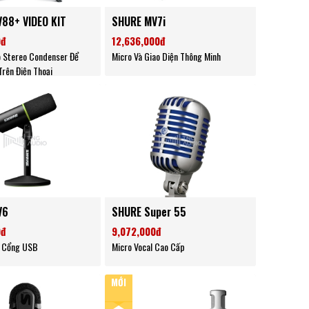
88+ VIDEO KIT
SHURE MV7i
0đ
12,636,000đ
o Stereo Condenser Để
Micro Và Giao Diện Thông Minh
Trên Điện Thoại
V6
SHURE Super 55
0đ
9,072,000đ
 Cổng USB
Micro Vocal Cao Cấp
MỚI