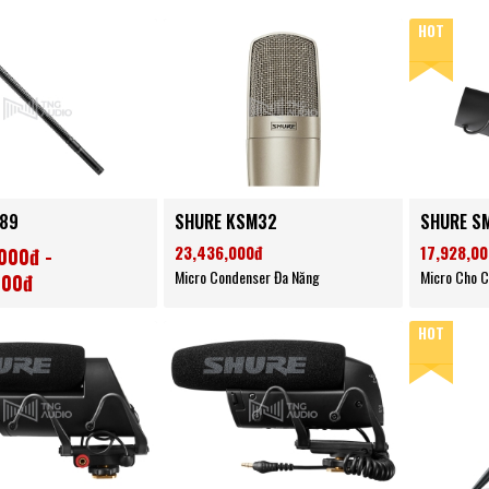
HOT
P89
SHURE KSM32
SHURE S
23,436,000đ
17,928,0
000đ -
Micro Condenser Đa Năng
Micro Cho C
000đ
un Cao Cấp
HOT