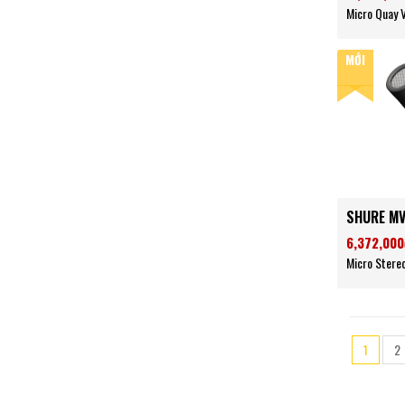
Micro Quay 
MỚI
SHURE M
6,372,000
Micro Stere
1
2