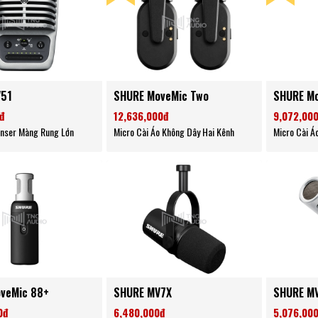
V51
SHURE MoveMic Two
SHURE Mo
đ
12,636,000đ
9,072,00
nser Màng Rung Lớn
Micro Cài Áo Không Dây Hai Kênh
Micro Cài Á
veMic 88+
SHURE MV7X
SHURE M
0đ
6,480,000đ
5,076,00