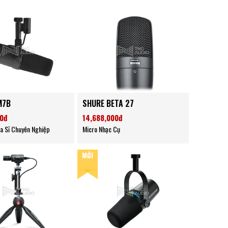
M7B
SHURE BETA 27
00đ
14,688,000đ
a Sĩ Chuyên Nghiệp
Micro Nhạc Cụ
MỚI