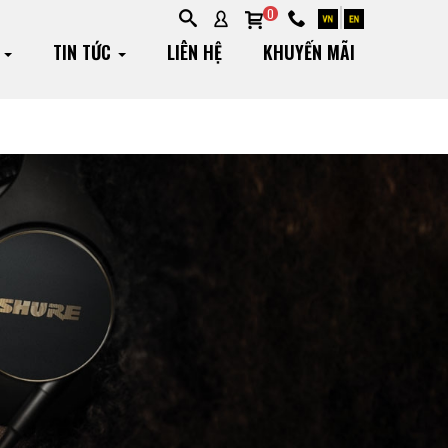
0
G
TIN TỨC
LIÊN HỆ
KHUYẾN MÃI