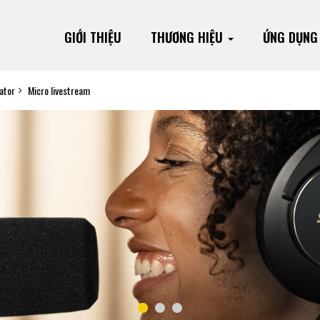
GIỚI THIỆU
THƯƠNG HIỆU
ỨNG DỤN
ator
Micro livestream