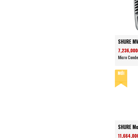
SHURE M
7,236,000
Micro Conde
MỚI
SHURE Mo
11,664,00