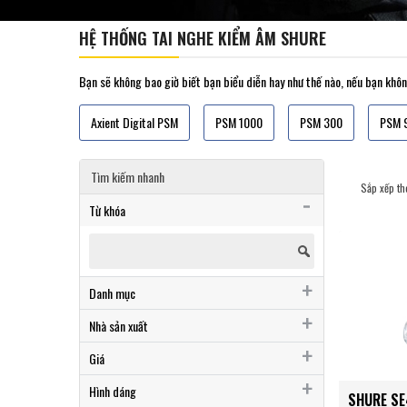
HỆ THỐNG TAI NGHE KIỂM ÂM SHURE
Bạn sẽ không bao giờ biết bạn biểu diễn hay như thế nào, nếu bạn khô
Axient Digital PSM
PSM 1000
PSM 300
PSM 
Tìm kiếm nhanh
Sắp xếp th
Từ khóa
Danh mục
AXIENT DIGITAL PSM
Nhà sản xuất
PSM 1000
Shure
Giá
PSM 300
Dưới 2 triệu
Hình dáng
SHURE SE