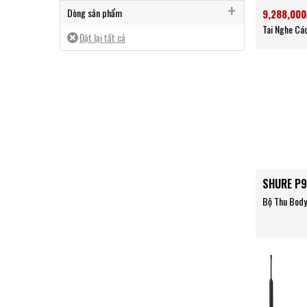
PSM 900
Từ 2 triệu đến 5 triệu
Tai nghe in ear
Dòng sản phẩm
9,288,000
Từ 7 đến 10 triệu
Tai Nghe Cá
Axient Digital PSM
SHURE P
Bộ Thu Bod