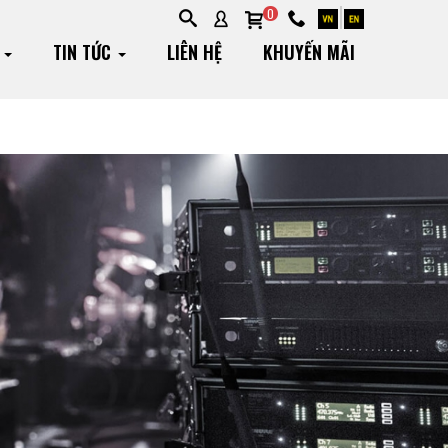
0
G
TIN TỨC
LIÊN HỆ
KHUYẾN MÃI