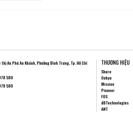
THƯƠNG HIỆU
ô thị An Phú An Khánh, Phường
Bình Trưng
, Tp. Hồ Chí
Shure
078 580
Onkyo
Mission
078 580
Pioneer
FOS
dBTechnologies
ANT