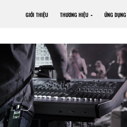
GIỚI THIỆU
THƯƠNG HIỆU
ỨNG DỤN