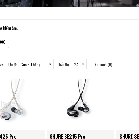
ng kiểm âm.
900
eo:
Hiển thị:
So sánh (0)
425 Pro
SHURE SE215 Pro
SHURE SE