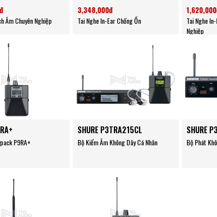
đ
3,348,000đ
1,620,000
ch Âm Chuyên Nghiệp
Tai Nghe In-Ear Chống Ồn
Tai Nghe In
Nghiệp
9RA+
SHURE P3TRA215CL
SHURE P
ypack P9RA+
Bộ Kiểm Âm Không Dây Cá Nhân
Bộ Phát Kh