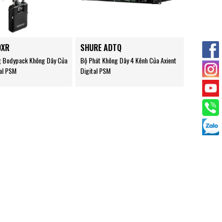
DXR
SHURE ADTQ
g Bodypack Không Dây Của
Bộ Phát Không Dây 4 Kênh Của Axient
tal PSM
Digital PSM