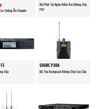
Bộ Phát Tai Nghe Kiểm Âm Không Dây
đ
P9T
-Ear Chống Ồn Chuyên
3TE
SHURE P3RA
ông Dây
Bộ Thu Bodypack Không Dây Cao Cấp