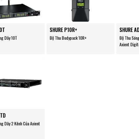
0T
SHURE P10R+
SHURE A
ng Dây 10T
Bộ Thu Bodypack 10R+
Bộ Thu Són
Axient Digi
DTD
ng Dây 2 Kênh Của Axient