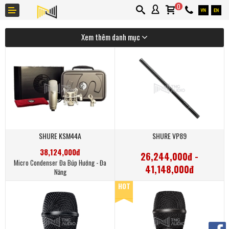
0
Xem thêm danh mục
Giới thiệu
Thương hiệu
SHURE KSM44A
SHURE VP89
Ứng dụng
38,124,000đ
26,244,000đ -
Tin tức
Micro Condenser Đa Búp Hướng - Đa
41,148,000đ
Năng
Liên hệ
Micro Shotgun Cao Cấp
HOT
Khuyến mãi